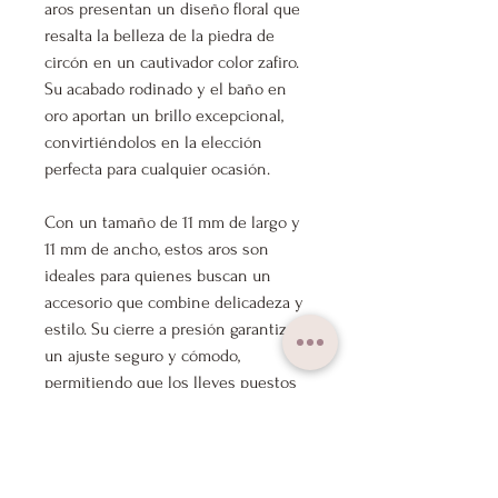
aros presentan un diseño floral que
resalta la belleza de la piedra de
circón en un cautivador color zafiro.
Su acabado rodinado y el baño en
oro aportan un brillo excepcional,
convirtiéndolos en la elección
perfecta para cualquier ocasión.
Con un tamaño de 11 mm de largo y
11 mm de ancho, estos aros son
ideales para quienes buscan un
accesorio que combine delicadeza y
estilo. Su cierre a presión garantiza
un ajuste seguro y cómodo,
permitiendo que los lleves puestos
durante todo el día sin
preocupaciones. Además, su
composición hipoalergénica los hace
aptos para todo tipo de piel.