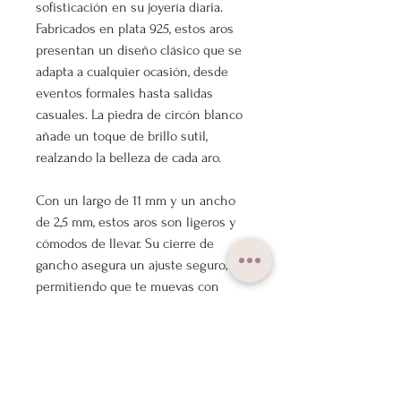
sofisticación en su joyería diaria.
Fabricados en plata 925, estos aros
presentan un diseño clásico que se
adapta a cualquier ocasión, desde
eventos formales hasta salidas
casuales. La piedra de circón blanco
añade un toque de brillo sutil,
realzando la belleza de cada aro.
Con un largo de 11 mm y un ancho
de 2,5 mm, estos aros son ligeros y
cómodos de llevar. Su cierre de
gancho asegura un ajuste seguro,
permitiendo que te muevas con
confianza. Además, su composición
hipoalergénica los convierte en una
opción ideal para quienes tienen
piel sensible.