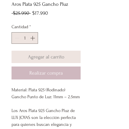
Aros Plata 925 Gancho Pluz
Precio
Precio
 $25.990 
$17.990
de
Cantidad
*
oferta
Agregar al carrito
Realizar compra
Material: Plata 925 (Rodinado)
Gancho Punto de Luz: 11mm – 2.5mm
Los Aros Plata 925 Gancho Pluz de
LUX JOYAS son la elección perfecta
para quienes buscan elegancia y