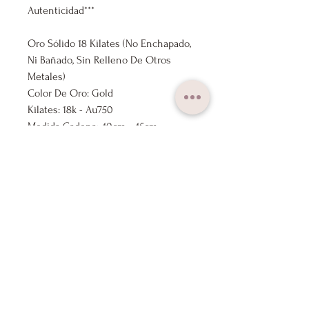
Autenticidad***
Oro Sólido 18 Kilates (No Enchapado,
Ni Bañado, Sin Relleno De Otros
Metales)
Color De Oro: Gold
Kilates: 18k - Au750
Medida Cadena: 40cm - 45cm
Ajustable
Medida Colgante: 16mm x 13mm
Marca: Lux Joyas
Nuestros Productos Se Envían
Previamente Revisados Por Nuestro
Control De Calidad.
Todas Nuestras Joyas Incluyen Caja
De Regalo, Para Regalar O Conservar
Tus Joyas.