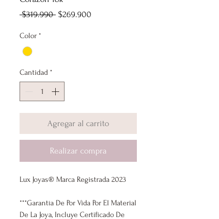
Precio
Precio
 $319.990 
$269.900
de
Color
*
oferta
Cantidad
*
Agregar al carrito
Realizar compra
Lux Joyas® Marca Registrada 2023
***Garantía De Por Vida Por El Material
De La Joya, Incluye Certificado De