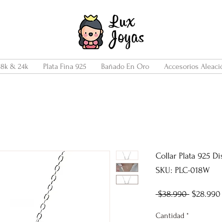
18k & 24k
Plata Fina 925
Bañado En Oro
Accesorios Aleaci
Collar Plata 925 Dis
SKU: PLC-018W
Precio
 $38.990 
$28.990
Cantidad
*