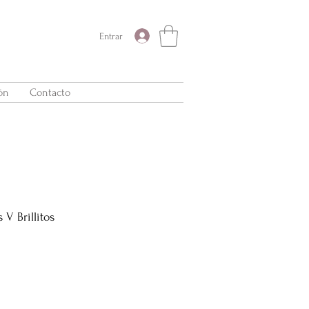
Entrar
ón
Contacto
 V Brillitos
Precio
de
oferta