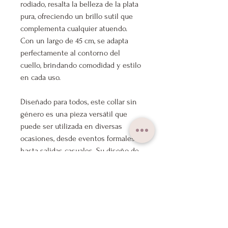
rodiado, resalta la belleza de la plata
pura, ofreciendo un brillo sutil que
complementa cualquier atuendo.
Con un largo de 45 cm, se adapta
perfectamente al contorno del
cuello, brindando comodidad y estilo
en cada uso.
Diseñado para todos, este collar sin
género es una pieza versátil que
puede ser utilizada en diversas
ocasiones, desde eventos formales
hasta salidas casuales. Su diseño de
eslabones aporta un toque moderno
y sofisticado, convirtiéndolo en un
accesorio imprescindible en tu
colección de joyas.
Cada collar se presenta en una