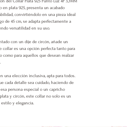
ión del Collar Plata 925 Punto Luz 4P 3,3MM
do en plata 925, presenta un acabado
abilidad, convirtiéndolo en una pieza ideal
rgo de 45 cm, se adapta perfectamente a
iendo versatilidad en su uso.
tado con un dije de circón, añade un
e collar es una opción perfecta tanto para
o como para aquellos que desean realzar
.
en una elección inclusiva, apta para todos.
ue cada detalle sea cuidado, haciendo de
a esa persona especial o un capricho
ata y circón, este collar no solo es un
 estilo y elegancia.