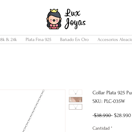
18k & 24k
Plata Fina 925
Bañado En Oro
Accesorios Aleaci
Collar Plata 925 P
SKU: PLC-035W
Precio
 $38.990 
$28.990
Cantidad
*