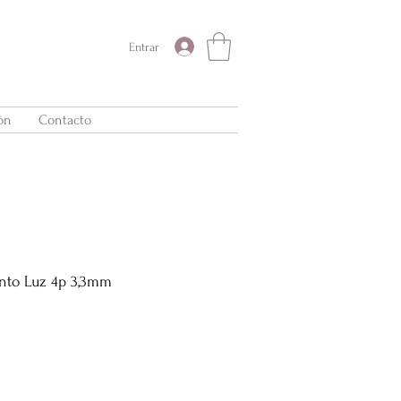
Entrar
ón
Contacto
unto Luz 4p 3,3mm
Precio
de
oferta