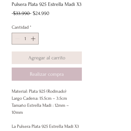
Pulsera Plata 925 Estrella Madi X3
Precio
Precio
 $33.990 
$24.990
de
Cantidad
*
oferta
Agregar al carrito
Realizar compra
Material: Plata 925 (Rodinado)
Largo Cadena: 15.5cm – 3.5cm
Tamaño Estrella Madi : 12mm –
10mm
La Pulsera Plata 925 Estrella Madi X3