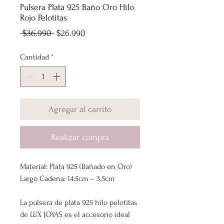
Pulsera Plata 925 Baño Oro Hilo
Rojo Pelotitas
Precio
Precio
 $36.990 
$26.990
de
Cantidad
*
oferta
Agregar al carrito
Realizar compra
Material: Plata 925 (Bañado en Oro)
Largo Cadena: 14.5cm – 3.5cm
La pulsera de plata 925 hilo pelotitas
de LUX JOYAS es el accesorio ideal